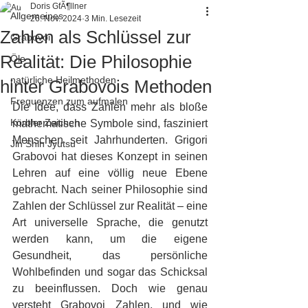
Doris GfÃ¶llner
Allgemeines
26. Nov. 2024
3 Min. Lesezeit
Zahlen als Schlüssel zur
Grabovoi
Realität: Die Philosophie
Öle
natürliche Heilmethoden
hinter Grabovois Methoden
Frequenzen zum aufmalen
Die Idee, dass Zahlen mehr als bloße 
Körbler Zeichen
mathematische Symbole sind, fasziniert 
Menschen seit Jahrhunderten. Grigori 
Jin Shin Jyutsu
Grabovoi hat dieses Konzept in seinen 
Lehren auf eine völlig neue Ebene 
gebracht. Nach seiner Philosophie sind 
Zahlen der Schlüssel zur Realität – eine 
Art universelle Sprache, die genutzt 
werden kann, um die eigene 
Gesundheit, das persönliche 
Wohlbefinden und sogar das Schicksal 
zu beeinflussen. Doch wie genau 
versteht Grabovoi Zahlen, und wie 