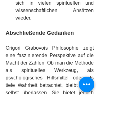
sich in vielen spirituellen und 
wissenschaftlichen Ansätzen 
wieder.
Abschließende Gedanken
Grigori Grabovois Philosophie zeigt 
eine faszinierende Perspektive auf die 
Macht der Zahlen. Ob man die Methode 
als spirituelles Werkzeug, als 
psychologisches Hilfsmittel oder als 
tiefe Wahrheit betrachtet, bleibt jedem 
selbst überlassen. Sie bietet jedoch 
eine Einladung, die eigene Realität 
bewusster wahrzunehmen und aktiv zu 
gestalten.
In kommenden Artikeln werden wir 
detailliert auf spezifische Zahlenreihen 
eingehen und dir zeigen, w