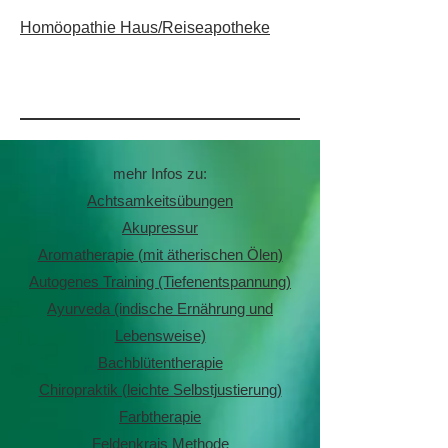
Homöopathie Haus/Reiseapotheke
mehr Infos zu:
Achtsamkeitsübungen
Akupressur
Aromatherapie (mit ätherischen Ölen)
Autogenes Training (Tiefenentspannung)
Ayurveda (indische Ernährung und
Lebensweise)
Bachblütentherapie
Chiropraktik (leichte Selbstjustierung)
Farbtherapie
Feldenkrais Methode