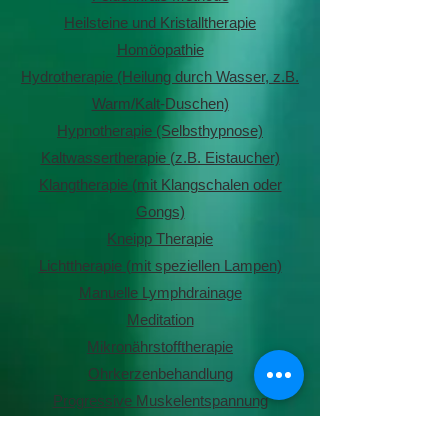
Heilsteine und Kristalltherapie
Homöopathie
Hydrotherapie (Heilung durch Wasser, z.B.
Warm/Kalt-Duschen)
Hypnotherapie (Selbsthypnose)
Kaltwassertherapie (z.B. Eistaucher)
Klangtherapie (mit Klangschalen oder
Gongs)
Kneipp Therapie
Lichttherapie (mit speziellen Lampen)
Manuelle Lymphdrainage
Meditation
Mikronährstofftherapie
Ohrkerzenbehandlung
Progressive Muskelentspannung
Qi Gong