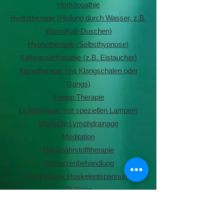
Homöopathie
Hydrotherapie (Heilung durch Wasser, z.B.
Warm/Kalt-Duschen)
Hypnotherapie (Selbsthypnose)
Kaltwassertherapie (z.B. Eistaucher)
Klangtherapie (mit Klangschalen oder
Gongs)
Kneipp Therapie
Lichttherapie (mit speziellen Lampen)
Manuelle Lymphdrainage
Meditation
Mikronährstofftherapie
Ohrkerzenbehandlung
Progressive Muskelentspannung
Qi Gong
Reflexzonenmassage
Reiki (Selbstheilung durch Energielenkung)