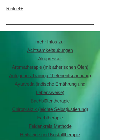
Reiki 4+
mehr Infos zu:
Achtsamkeitsübungen
Akupressur
Aromatherapie (mit ätherischen Ölen)
Autogenes Training (Tiefenentspannung)
Ayurveda (indische Ernährung und
Lebensweise)
Bachblütentherapie
Chiropraktik (leichte Selbstjustierung)
Farbtherapie
Feldenkrais Methode
Heilsteine und Kristalltherapie