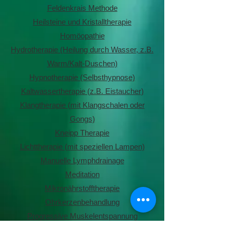
Feldenkrais Methode
Heilsteine und Kristalltherapie
Homöopathie
Hydrotherapie (Heilung durch Wasser, z.B.
Warm/Kalt-Duschen)
Hypnotherapie (Selbsthypnose)
Kaltwassertherapie (z.B. Eistaucher)
Klangtherapie (mit Klangschalen oder
Gongs)
Kneipp Therapie
Lichttherapie (mit speziellen Lampen)
Manuelle Lymphdrainage
Meditation
Mikronährstofftherapie
Ohrkerzenbehandlung
Progressive Muskelentspannung
Qi Gong