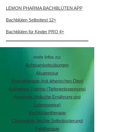
LEMON PHARMA BACHBLÜTEN APP
Bachblüten Selbsttest 12+
Bachblüten für Kinder PRO 4+
mehr Infos zu:
Achtsamkeitsübungen
Akupressur
Aromatherapie (mit ätherischen Ölen)
Autogenes Training (Tiefenentspannung)
Ayurveda (indische Ernährung und
Lebensweise)
Bachblütentherapie
Chiropraktik (leichte Selbstjustierung)
Farbtherapie