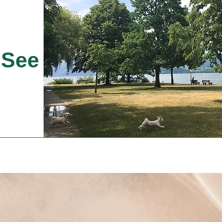
 See
ndlungen
uch - Das Wunder Bauchnabel
Buch - Die Macht der Selbstheilung