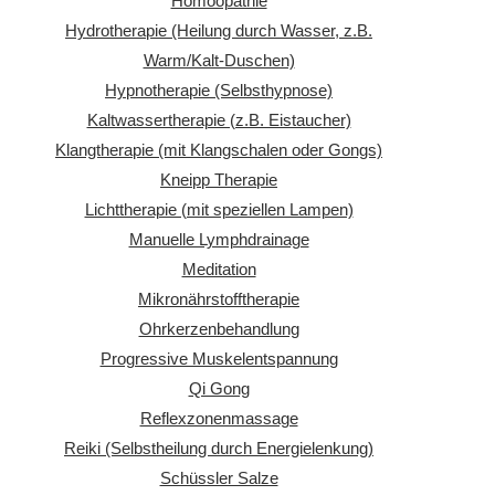
Homöopathie
Hydrotherapie (Heilung durch Wasser, z.B.
Warm/Kalt-Duschen)
Hypnotherapie (Selbsthypnose)
Kaltwassertherapie (z.B. Eistaucher)
Klangtherapie (mit Klangschalen oder Gongs)
Kneipp Therapie
Lichttherapie (mit speziellen Lampen)
Manuelle Lymphdrainage
Meditation
Mikronährstofftherapie
Ohrkerzenbehandlung
Progressive Muskelentspannung
Qi Gong
Reflexzonenmassage
Reiki (Selbstheilung durch Energielenkung)
Schüssler Salze