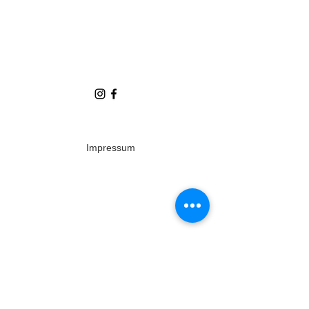
Energie am See
Doris Gföllner
dg-1@gmx.at
©2019 by Energie-am-See.at
Impressum